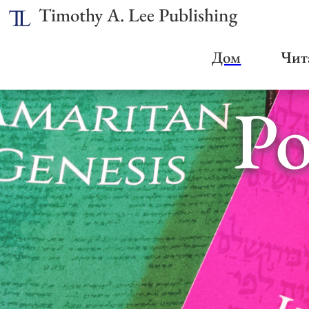
Timothy A. Lee Publishing
Дом
Чит
Po