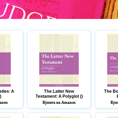
stles: A
The Latter New
The Bo
)
Testament: A Polyglot ()
azon
Купить на Amazon
Куп