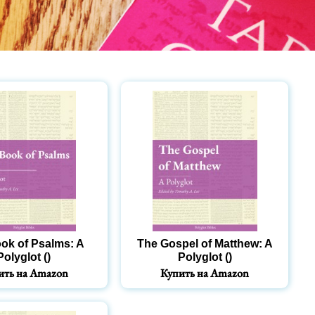
ok of Psalms: A
The Gospel of Matthew: A
Polyglot ()
Polyglot ()
ить на Amazon
Купить на Amazon