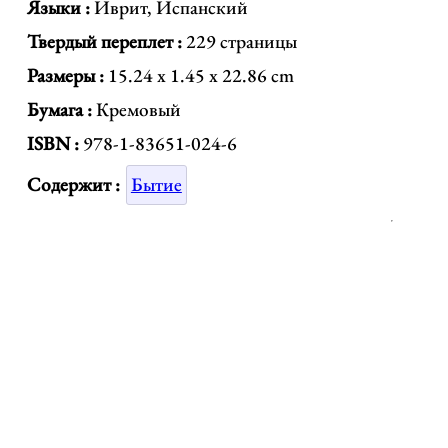
Языки :
Иврит, Испанский
Твердый переплет :
229 страницы
Размеры :
15.24 x 1.45 x 22.86 cm
Бумага :
Кремовый
ISBN :
978-1-83651-024-6
Содержит :
Бытие