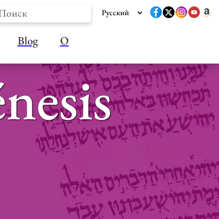
Blog
О
énesis