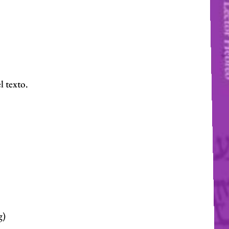
l texto.
g)