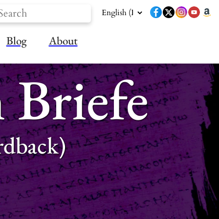
Blog
About
 Briefe
rdback)