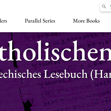
ers
Parallel Series
More Books
tholischen
iechisches Lesebuch (Ha