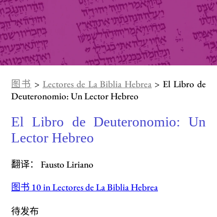
图书
>
Lectores de La Biblia Hebrea
> El Libro de
Deuteronomio: Un Lector Hebreo
El Libro de Deuteronomio: Un
Lector Hebreo
翻译： Fausto Liriano
图书 10 in Lectores de La Biblia Hebrea
待发布