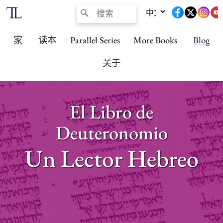
家
读本
Parallel Series
More Books
Blog
关于
El Libro de
Deuteronomio
Un Lector Hebreo