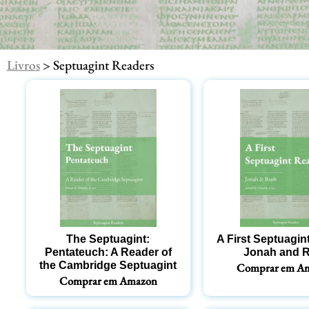
Livros
> Septuagint Readers
The Septuagint:
A First Septuagin
Pentateuch: A Reader of
Jonah and 
the Cambridge Septuagint
Comprar em A
Comprar em Amazon