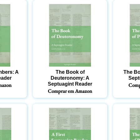
mbers: A
The Book of
The Bo
eader
Deuteronomy: A
Sept
Septuagint Reader
mazon
Comp
Comprar em Amazon