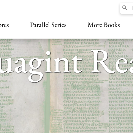
ores
Parallel Series
More Books
uagint Re